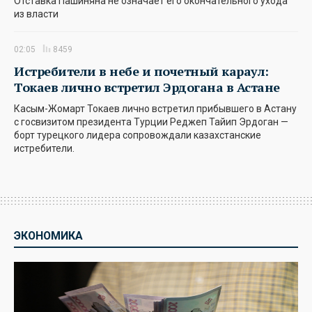
Отставка Пашиняна не означает его окончательного ухода
из власти
02:05
8459
Истребители в небе и почетный караул:
Токаев лично встретил Эрдогана в Астане
Касым-Жомарт Токаев лично встретил прибывшего в Астану
с госвизитом президента Турции Реджеп Тайип Эрдоган —
борт турецкого лидера сопровождали казахстанские
истребители.
ЭКОНОМИКА