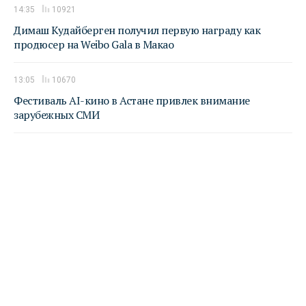
14:35
10921
Димаш Кудайберген получил первую награду как
продюсер на Weibo Gala в Макао
13:05
10670
Фестиваль AI-кино в Астане привлек внимание
зарубежных СМИ