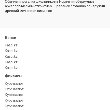
Обычная прогулка школьников в Норвегии обернулась
археологическим открытием — ребёнок случайно обнаружил
древний меч эпохи викингов.
Банки
Kaspi.kz
Kaspi.kz
Kaspi.kz
Kaspi.kz
Kaspi.kz
Финансы
Курс валют
Курс валют
Курс валют
Курс валют
Курс валют