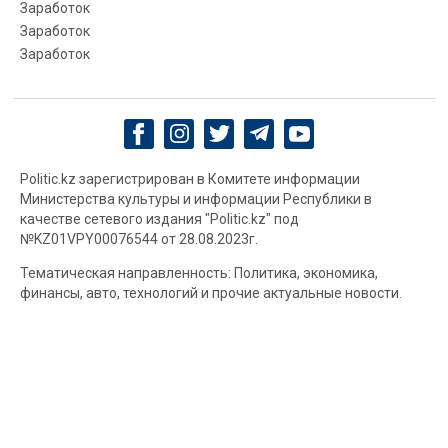
Заработок
Заработок
Заработок
Politic.kz зарегистрирован в Комитете информации
Министерства культуры и информации Республики в
качестве сетевого издания "Politic.kz" под
№KZ01VPY00076544 от 28.08.2023г.
Тематическая направленность: Политика, экономика,
финансы, авто, технологий и прочие актуальные новости.
Территория распространения: Республика Казахстан
Любое использование товарного знака Politic.kz. или его
имени без соответствующего письменного разрешения
компании строго запрещено.
При использовании материалов гиперссылка на Politic.kz.
обязательна.