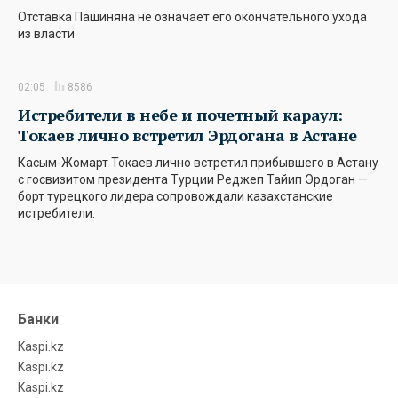
Отставка Пашиняна не означает его окончательного ухода
из власти
02:05
8586
Истребители в небе и почетный караул:
Токаев лично встретил Эрдогана в Астане
Касым-Жомарт Токаев лично встретил прибывшего в Астану
с госвизитом президента Турции Реджеп Тайип Эрдоган —
борт турецкого лидера сопровождали казахстанские
истребители.
Банки
Kaspi.kz
Kaspi.kz
Kaspi.kz