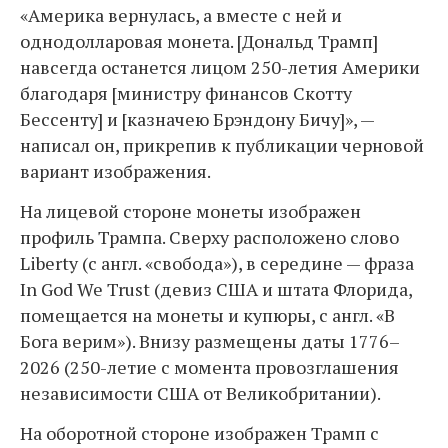
«Америка вернулась, а вместе с ней и
однодолларовая монета. [Дональд Трамп]
навсегда останется лицом 250-летия Америки
благодаря [министру финансов Скотту
Бессенту] и [казначею Брэндону Бичу]», —
написал он, прикрепив к публикации черновой
вариант изображения.
На лицевой стороне монеты изображен
профиль Трампа. Сверху расположено слово
Liberty (с англ. «свобода»), в середине — фраза
In God We Trust (девиз США и штата Флорида,
помещается на монеты и купюры, с англ. «В
Бога верим»). Внизу размещены даты 1776–
2026 (250-летие с момента провозглашения
независимости США от Великобритании).
На оборотной стороне изображен Трамп с