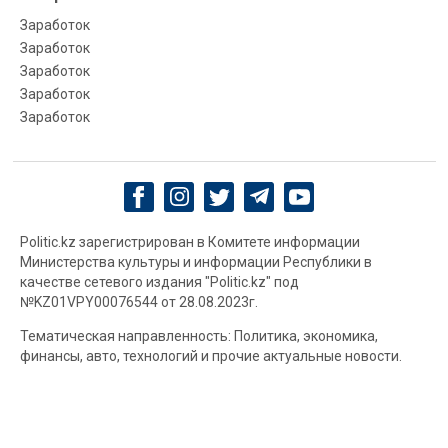
Заработок
Заработок
Заработок
Заработок
Заработок
Politic.kz зарегистрирован в Комитете информации
Министерства культуры и информации Республики в
качестве сетевого издания "Politic.kz" под
№KZ01VPY00076544 от 28.08.2023г.
Тематическая направленность: Политика, экономика,
финансы, авто, технологий и прочие актуальные новости.
Территория распространения: Республика Казахстан
Любое использование товарного знака Politic.kz. или его
имени без соответствующего письменного разрешения